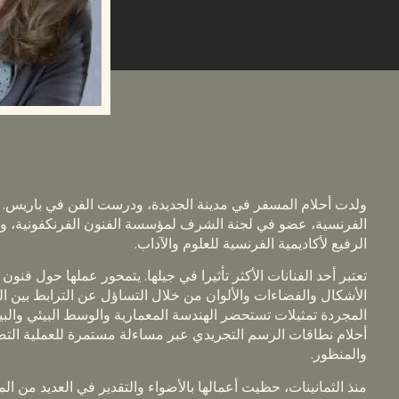
ولدت أحلام المسفر في مدينة الجديدة، ودرست الفن في باريس. أست
الفرنسية، عضو في لجنة الشرف لمؤسسة الفنون الفرنكفونية، وحص
الرفيع لأكاديمية الفرنسية للعلوم والآداب.
تعتبر أحد الفنانات الأكثر تأثيرا في جيلها. يتمحور عملها حول فن
الأشكال والفضاءات والألوان من خلال التساؤل عن الترابط بين الت
المجردة تمثيلات تستحضر الهندسة المعمارية والوسط البيئي وال
أحلام نطاقات الرسم التجريدي عبر مساءلة مستمرة للعملية التصو
والمنظور.
منذ الثمانينات، حظيت أعمالها بالأضواء والتقدير في العديد من 