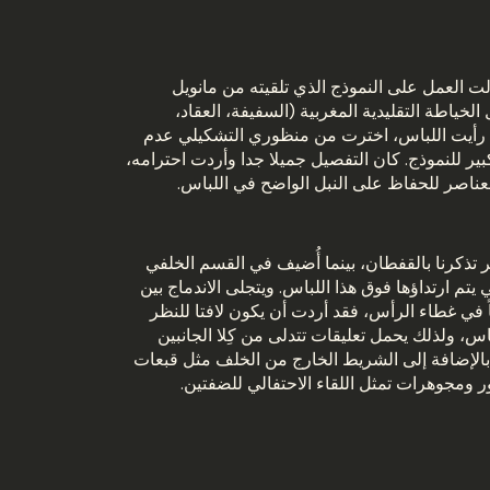
لت العمل على النموذج الذي تلقيته من مانويل
لخياطة التقليدية المغربية (السفيفة، العقاد،
 رأيت اللباس، اخترت من منظوري التشكيلي عدم
ير للنموذج. كان التفصيل جميلا جدا وأردت احترامه،
ناصر للحفاظ على النبل الواضح في اللباس.
تذكرنا بالقفطان، بينما أُضيف في القسم الخلفي
م ارتداؤها فوق هذا اللباس. ويتجلى الاندماج بين
ً في غطاء الرأس، فقد أردت أن يكون لافتا للنظر
لباس، ولذلك يحمل تعليقات تتدلى من كِلا الجانبين
بالإضافة إلى الشريط الخارج من الخلف مثل قبعات
ور ومجوهرات تمثل اللقاء الاحتفالي للضفتين.