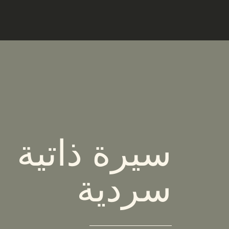
سيرة ذاتية
سردية