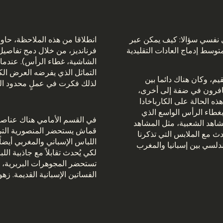
نفسي سؤالا: كيف يمكن عبر
انطلاقا من هذه الملاحظة، حاو
وسط إدماج العادات التقليدية
فرنانديز، من خلال دمج تفاصيل ا
الشاشية، غطاء الرأس). عندما
التماثل الذي يفرضه العرض الكب
يم، وكان هناك دائما بين
لذلك فكرت في عملٍ محدود الع
سافرون في ضفة إلى أخرى،
هذه الحالة على الكارباخادا
بغطاء الرأس الواسع الذي
في القسم الأمامي هناك عناصر 
شاهد الشعبية، مثل المشاهد
قماش يستحضر المنصورية التي يت
ث مع الملابس التي تذكرنا
اللباس الإسباني والمغربي أيضا
ندلسي بين إسبانيا والمغرب
لكي يُحدث تقابلاً مع جاذبية ال
تستحضر المجوهرات البربرية، 
الفساتين الإسبانية القديمة. زه