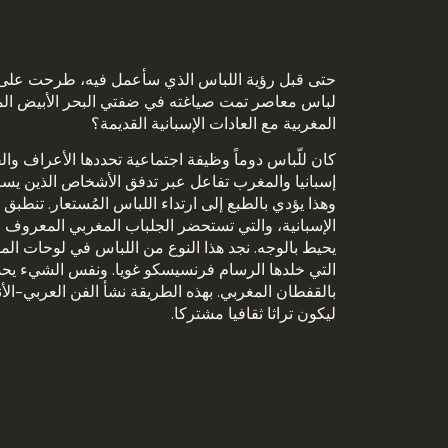
حتى قبل رؤية اللباس الذي سأعمل فيه، طرحت على 
لباس معاصر تمت صياغته في ضفتي البحر الأبيض المت
المغربية مع العادات الإسبانية القديمة؟
كان للّباس دوماً وظيفة اجتماعية تحددها الأعراف والق
إسبانيا والمغرب تفاعل عبر تدفق الأشخاص الذين ي
وهذا يؤدي بالطبع إلى ارتداء اللباس المُستعار. تنطبق 
الإسبانية، والتي تستحضر الجلباب المغربي المعروف 
يحيط بالوجه. نجد هذا النوع من اللباس في لوحات الم
التي خلدها الرسام فرنسيسكو غويا. ونفس الشيء يحد
بالقفطان المغربي. بهذه الطريقة نشأ الفن العربي-الأ
ليكون تراثا ثقافيا مشتركا.