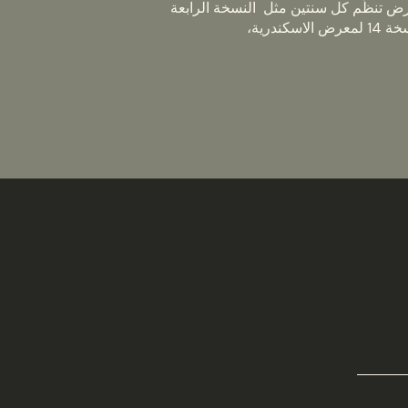
رض تنظّم كل سنتين مثل
النسخة الرابعة
درية،